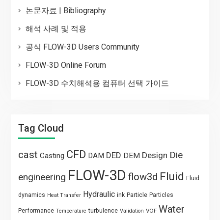
논문자료 | Bibliography
해석 사례 및 적용
공식 FLOW-3D Users Community
FLOW-3D Online Forum
FLOW-3D 수치해석용 컴퓨터 선택 가이드
Tag Cloud
CFD
cast
Die
DED
Design
Casting
DAM
DEM
FLOW-3D
Fluid
flow3d
engineering
Fluid
Hydraulic
Particle
dynamics
ink
Particles
Heat Transfer
Water
Performance
turbulence
VOF
Temperature
Validation