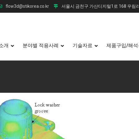
flow3d@stikorea.co.kr
서울시 금천구 가산디지털1로 168 우림라
소개
분야별 적용사례
기술자료
제품구입/해석