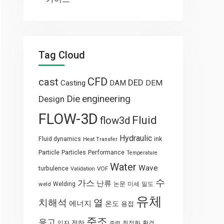
Tag Cloud
CFD
cast
DED
Casting
DAM
DEM
engineering
Die
Design
FLOW-3D
Fluid
flow3d
Hydraulic
Fluid dynamics
ink
Heat Transfer
Particle
Particles
Performance
Temperature
Water
Wave
turbulence
VOF
Validation
수
가스
난류
weld
Welding
논문
미세
밀도
유체
열
치해석
에너지
온도
용접
주조
응고
전하
입자
최적화
환경
중력