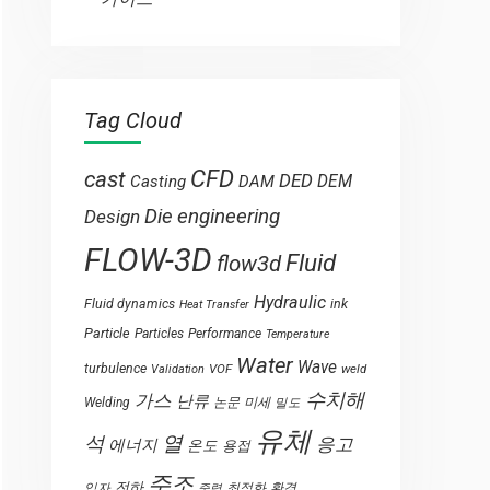
Tag Cloud
CFD
cast
DED
Casting
DAM
DEM
engineering
Die
Design
FLOW-3D
Fluid
flow3d
Hydraulic
Fluid dynamics
ink
Heat Transfer
Particle
Particles
Performance
Temperature
Water
Wave
turbulence
VOF
weld
Validation
수치해
가스
난류
Welding
논문
미세
밀도
유체
열
석
응고
에너지
온도
용접
주조
전하
입자
최적화
환경
중력