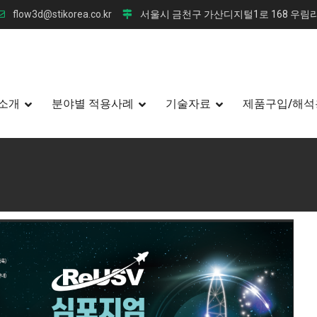
flow3d@stikorea.co.kr
서울시 금천구 가산디지털1로 168 우림라
소개
분야별 적용사례
기술자료
제품구입/해석