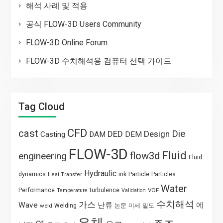
해석 사례 및 적용
공식 FLOW-3D Users Community
FLOW-3D Online Forum
FLOW-3D 수치해석용 컴퓨터 선택 가이드
Tag Cloud
CFD
cast
Die
DED
Design
Casting
DAM
DEM
FLOW-3D
Fluid
flow3d
engineering
Fluid
Hydraulic
Particle
dynamics
ink
Particles
Heat Transfer
Water
Performance
turbulence
VOF
Temperature
Validation
수치해석
가스
Wave
난류
에
weld
Welding
논문
미세
밀도