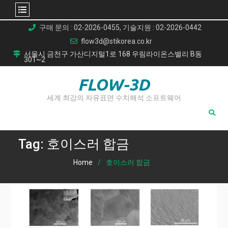
Skip
구매 문의 : 02-2026-0455, 기술지원 : 02-2026-0442
to
flow3d@stikorea.co.kr
content
서울시 금천구 가산디지털1로 168 우림라이온스밸리 B동
301~2
FLOW-3D
세계 최강의 자유표면 수치해석 소프트웨어
Tag:
호이스러 합금
Home
호이스러 합금