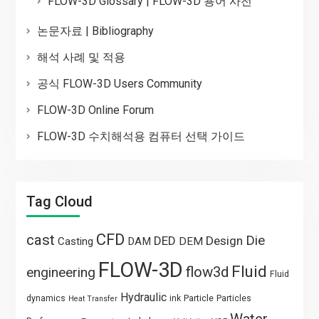
FLOW-3D Glossary | FLOW-3D 용어 사전
논문자료 | Bibliography
해석 사례 및 적용
공식 FLOW-3D Users Community
FLOW-3D Online Forum
FLOW-3D 수치해석용 컴퓨터 선택 가이드
Tag Cloud
CFD
cast
Die
DED
Design
Casting
DAM
DEM
FLOW-3D
Fluid
flow3d
engineering
Fluid
Hydraulic
Particle
dynamics
ink
Particles
Heat Transfer
Water