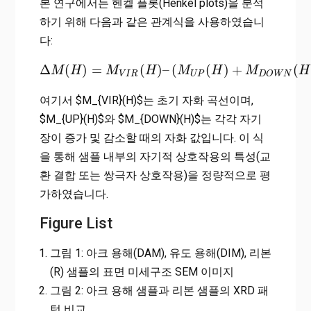
본 연구에서는 헨켈 플롯(Henkel plots)을 분석
하기 위해 다음과 같은 관계식을 사용하였습니
다:
Δ
(
)
=
(
)
–
(
(
)
+
(
M
H
Δ
M
(
H
M
)
=
M
V
I
R
H
(
H
)
–
(
M
M
U
P
(
H
)
H
+
M
D
O
W
M
N
(
H
)
)
/
2
H
V
I
R
U
P
D
O
W
N
여기서 $M_{VIR}(H)$는 초기 자화 곡선이며,
$M_{UP}(H)$와 $M_{DOWN}(H)$는 각각 자기
장이 증가 및 감소할 때의 자화 값입니다. 이 식
을 통해 샘플 내부의 자기적 상호작용의 특성(교
환 결합 또는 쌍극자 상호작용)을 정량적으로 평
가하였습니다.
Figure List
그림 1: 아크 용해(DAM), 유도 용해(DIM), 리본
(R) 샘플의 표면 미세구조 SEM 이미지
그림 2: 아크 용해 샘플과 리본 샘플의 XRD 패
턴 비교