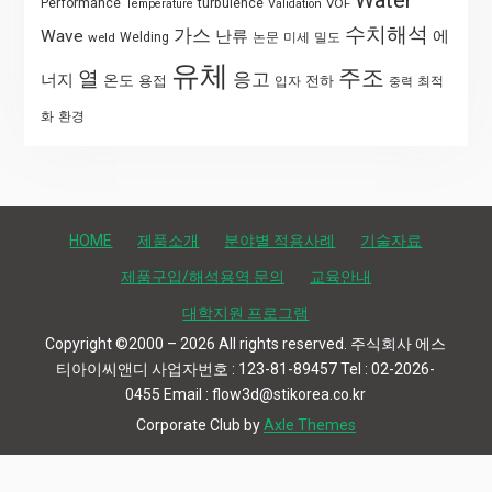
Performance
turbulence
VOF
Temperature
Validation
수치해석
가스
Wave
난류
에
weld
Welding
논문
미세
밀도
유체
주조
열
응고
너지
온도
용접
전하
입자
최적
중력
화
환경
HOME
제품소개
분야별 적용사례
기술자료
제품구입/해석용역 문의
교육안내
대학지원 프로그램
Copyright ©2000 – 2026 All rights reserved. 주식회사 에스
티아이씨앤디 사업자번호 : 123-81-89457 Tel : 02-2026-
0455 Email : flow3d@stikorea.co.kr
Corporate Club by
Axle Themes