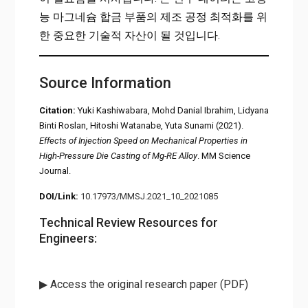
능 마그네슘 합금 부품의 제조 공정 최적화를 위
한 중요한 기술적 자산이 될 것입니다.
Source Information
Citation:
Yuki Kashiwabara, Mohd Danial Ibrahim, Lidyana
Binti Roslan, Hitoshi Watanabe, Yuta Sunami (2021).
Effects of Injection Speed on Mechanical Properties in
High-Pressure Die Casting of Mg-RE Alloy
. MM Science
Journal.
DOI/Link:
10.17973/MMSJ.2021_10_2021085
Technical Review Resources for
Engineers:
▶ Access the original research paper (PDF)