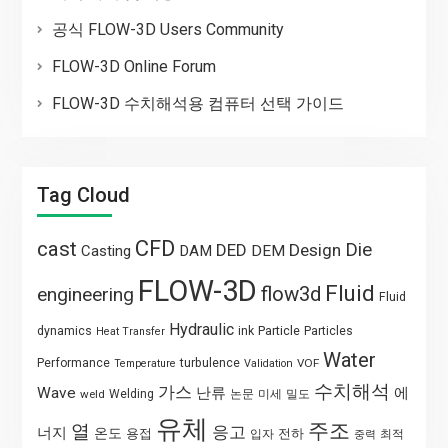
공식 FLOW-3D Users Community
FLOW-3D Online Forum
FLOW-3D 수치해석용 컴퓨터 선택 가이드
Tag Cloud
CFD
cast
Die
DED
Design
Casting
DAM
DEM
FLOW-3D
Fluid
flow3d
engineering
Fluid
Hydraulic
Particle
dynamics
ink
Particles
Heat Transfer
Water
Performance
turbulence
VOF
Temperature
Validation
수치해석
가스
Wave
난류
에
weld
Welding
논문
미세
밀도
유체
주조
열
응고
너지
온도
용접
전하
입자
최적
중력