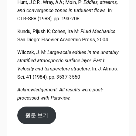
Hunt, J.C.R.; Wray, A.A.; Moin, P.:
Eddies, streams,
and convergence zones in turbulent flows
. In:
CTR-S88 (1988), pp. 193-208
Kundu, Pijush K; Cohen, Ira M:
Fluid Mechanics
.
San Diego: Elsevier Academic Press, 2004
Wilczak, J. M:
Large-scale eddies in the unstably
stratified atmospheric surface layer. Part I:
Velocity and temperature structure
. In: J. Atmos.
Sci. 41 (1984), pp. 3537-3550
Acknowledgement: All results were post-
processed with Paraview.
원문 보기