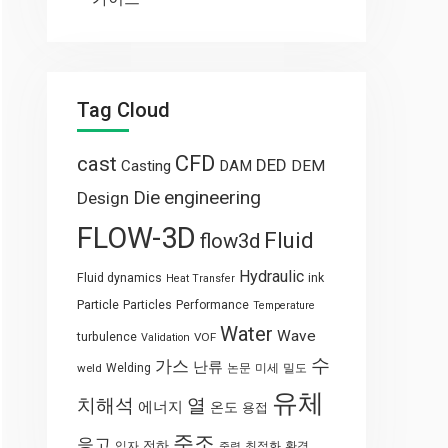
Tag Cloud
CFD
cast
DED
Casting
DAM
DEM
engineering
Die
Design
FLOW-3D
Fluid
flow3d
Hydraulic
Fluid dynamics
ink
Heat Transfer
Particle
Particles
Performance
Temperature
Water
Wave
turbulence
VOF
Validation
수
가스
난류
weld
Welding
논문
미세
밀도
유체
열
치해석
에너지
온도
용접
주조
응고
전하
입자
최적화
환경
중력