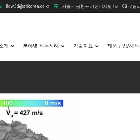
flow3d@stikorea.co.kr
서울시 금천구 가산디지털1로 168 우림라
소개
분야별 적용사례
기술자료
제품구입/해석