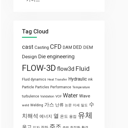
Tag Cloud
CFD
cast
DED
Casting
DAM
DEM
engineering
Die
Design
FLOW-3D
Fluid
flow3d
Hydraulic
Fluid dynamics
ink
Heat Transfer
Particle
Particles
Performance
Temperature
Water
Wave
turbulence
VOF
Validation
수
가스
난류
weld
Welding
논문
미세
밀도
유체
열
치해석
에너지
온도
용접
주조
응고
전하
입자
최적화
환경
중력