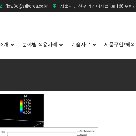
flow3d@stikorea.co.kr
서울시 금천구 가산디지털1로 168 우림라
소개
분야별 적용사례
기술자료
제품구입/해석