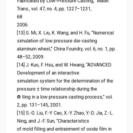
Fabricated by Low-Pressure Casting,” Mater.
Trans., vol. 47, no. 4, pp. 1227–1231,
68
2006.
[13] G. Mi, X. Liu, K. Wang, and H. Fu, “Numerical
simulation of low pressure die-casting
aluminum wheel,” China Foundry, vol. 6, no. 1, pp.
48–52, 2009.
[14] J. Kuo, F. Hsu, and W. Hwang, “ADVANCED
Development of an interactive
simulation system for the determination of the
pressure ± time relationship during the
® lling in a low pressure casting process,” vol.
2, pp. 131–145, 2001.
[15] S.-G. Liu, F.-Y. Cao, X.-Y. Zhao, Y.-D. Jia, Z.-L.
Ning, and J.-F. Sun, “Characteristics
of mold filling and entrainment of oxide film in