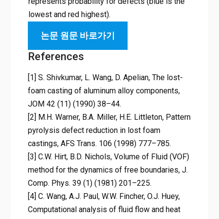
represents probability for defects (blue is the
lowest and red highest).
논문 원문 바로가기
References
[1] S. Shivkumar, L. Wang, D. Apelian, The lost-
foam casting of aluminum alloy components,
JOM 42 (11) (1990) 38–44.
[2] M.H. Warner, B.A. Miller, H.E. Littleton, Pattern
pyrolysis defect reduction in lost foam
castings, AFS Trans. 106 (1998) 777–785.
[3] C.W. Hirt, B.D. Nichols, Volume of Fluid (VOF)
method for the dynamics of free boundaries, J.
Comp. Phys. 39 (1) (1981) 201–225.
[4] C. Wang, A.J. Paul, W.W. Fincher, O.J. Huey,
Computational analysis of fluid flow and heat