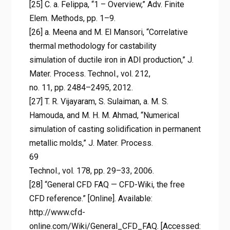
[25] C. a. Felippa, “1 – Overview,” Adv. Finite
Elem. Methods, pp. 1–9.
[26] a. Meena and M. El Mansori, “Correlative
thermal methodology for castability
simulation of ductile iron in ADI production,” J.
Mater. Process. Technol., vol. 212,
no. 11, pp. 2484–2495, 2012.
[27] T. R. Vijayaram, S. Sulaiman, a. M. S.
Hamouda, and M. H. M. Ahmad, “Numerical
simulation of casting solidification in permanent
metallic molds,” J. Mater. Process.
69
Technol., vol. 178, pp. 29–33, 2006.
[28] “General CFD FAQ — CFD-Wiki, the free
CFD reference.” [Online]. Available:
http://www.cfd-
online.com/Wiki/General_CFD_FAQ. [Accessed: