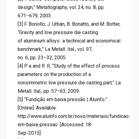
design,” Metallography, vol. 24, no. 8, pp.
671–679, 2003.
[3] F. Bonollo, J. Urban, B. Bonatto, and M. Botter,
“Gravity and low pressure die casting
of aluminium alloys : a technical and economical
benchmark,” La Metall. Ital., vol. 97,
no. 6, pp. 23–32, 2005.
[4] P. a and R. R, “Study of the effect of process
parameters on the production of a
nonsimmetric low pressure die casting part,” La
Metall. Ital., pp. 57–63, 2009.
[5] “Fundição em baixa pressão | Aluinfo.”
[Online]. Available:
http://www.aluinfo.com.br/novo/materiais/fundicao-
em-baixa-pressao. [Accessed: 18-
Sep-2015].