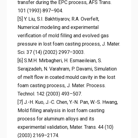
transfer during the EPC process, AFS Trans.
101 (1993) 897–904.
[5] Y. Liu, S.I. Bakhtiyarov, R.A. Overfelt,
Numerical modeling and experimental
verification of mold filling and evolved gas
pressure in lost foam casting process, J. Mater.
Sci. 37 (14) (2002) 2997–3003.
[6] S.M.H. Mirbagheri, H. Esmaeileian, S.
Serajzadeh, N. Varahram, P. Davami, Simulation
of melt flow in coated mould cavity in the lost
foam casting process, J. Mater. Process.
Technol. 142 (2003) 493–507.
[7] J.-H. Kuo, J.-C. Chen, Y.-N. Pan, W.-S. Hwang,
Mold filling analysis in lost foam casting
process for aluminum alloys and its
experimental validation, Mater. Trans. 44 (10)
(2003) 2169–2174.