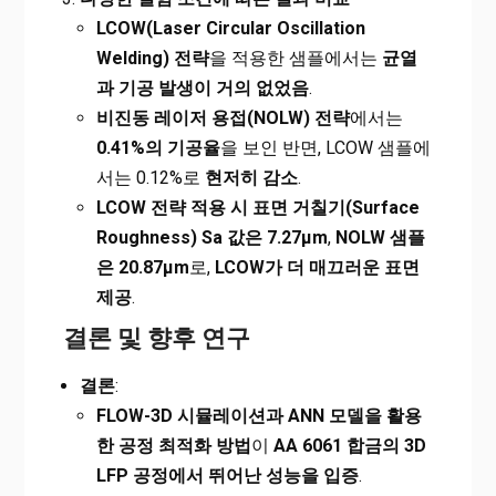
LCOW(Laser Circular Oscillation
Welding)
전략
을 적용한 샘플에서는
균열
과 기공 발생이 거의 없었음
.
비진동 레이저 용접(NOLW) 전략
에서는
0.41%의 기공율
을 보인 반면, LCOW 샘플에
서는 0.12%로
현저히 감소
.
LCOW
전략 적용 시 표면 거칠기(Surface
Roughness) Sa 값은 7.27μm
,
NOLW
샘플
은 20.87μm
로,
LCOW
가 더 매끄러운 표면
제공
.
결론 및 향후 연구
결론
:
FLOW-3D
시뮬레이션과 ANN 모델을 활용
한 공정 최적화 방법
이
AA 6061 합금의 3D
LFP 공정에서 뛰어난 성능을 입증
.