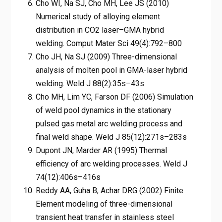
Cho WI, Na SJ, Cho MH, Lee JS (2010)
Numerical study of alloying element
distribution in CO2 laser–GMA hybrid
welding. Comput Mater Sci 49(4):792–800
Cho JH, Na SJ (2009) Three-dimensional
analysis of molten pool in GMA-laser hybrid
welding. Weld J 88(2):35s–43s
Cho MH, Lim YC, Farson DF (2006) Simulation
of weld pool dynamics in the stationary
pulsed gas metal arc welding process and
final weld shape. Weld J 85(12):271s–283s
Dupont JN, Marder AR (1995) Thermal
efficiency of arc welding processes. Weld J
74(12):406s–416s
Reddy AA, Guha B, Achar DRG (2002) Finite
Element modeling of three-dimensional
transient heat transfer in stainless steel