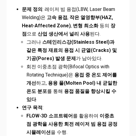
문제 정의
: 레이저 빔 용접(LBW, Laser Beam
Welding)은
고속 용접
,
작은 열영향부(HAZ,
Heat-Affected Zone)
,
변형 최소화
등의
장
점
으로
산업 생산에서 널리 사용
된다.
그러나
스테인리스강(Stainless Steel)과
같은 특정 재료의 용접 시 균열(Cracks) 및
기공(Pores) 발생 문제
가 남아있다.
회전 이중초점 광학(Bifocal Optics with
Rotating Technique)은
용접 중 온도 제어를
개선
하고,
용융 풀(Molten Pool) 내 균일한
온도 분포
를 통해
용접 품질을 향상시킬 수
있다
.
연구 목적
:
FLOW-3D
소프트웨어
를 활용하여
이중초
점 광학을 사용한 회전 레이저 빔 용접 공정
시뮬레이션
을 수행.