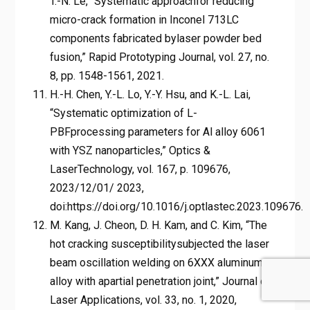
T.-N. Le, “Systematic approachfor reducing
micro-crack formation in Inconel 713LC
components fabricated bylaser powder bed
fusion,” Rapid Prototyping Journal, vol. 27, no.
8, pp. 1548-1561, 2021.
H.-H. Chen, Y.-L. Lo, Y.-Y. Hsu, and K.-L. Lai,
“Systematic optimization of L-
PBFprocessing parameters for Al alloy 6061
with YSZ nanoparticles,” Optics &
LaserTechnology, vol. 167, p. 109676,
2023/12/01/ 2023,
doi:https://doi.org/10.1016/j.optlastec.2023.109676.
M. Kang, J. Cheon, D. H. Kam, and C. Kim, “The
hot cracking susceptibilitysubjected the laser
beam oscillation welding on 6XXX aluminum
alloy with apartial penetration joint,” Journal of
Laser Applications, vol. 33, no. 1, 2020,