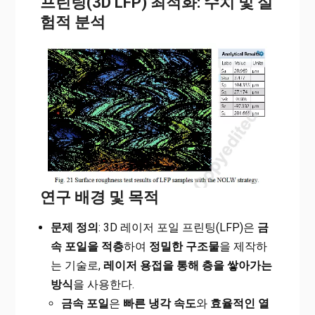
프린팅(3D LFP) 최적화: 수치 및 실
험적 분석
연구 배경 및 목적
문제 정의
: 3D 레이저 포일 프린팅(LFP)은
금
속 포일을 적층
하여
정밀한 구조물
을 제작하
는 기술로,
레이저 용접을 통해 층을 쌓아가는
방식
을 사용한다.
금속 포일
은
빠른 냉각 속도
와
효율적인 열