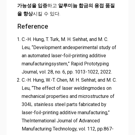
가능성을 입증
하고
알루미늄 합금의 용접 품질
을 향상
시킬 수 있다​.
Reference
C.-H. Hung, T. Turk, M. H. Sehhat, and M. C.
Leu, “Development andexperimental study of
an automated laser-foil-printing additive
manufacturingsystem,” Rapid Prototyping
Journal, vol. 28, no. 6, pp. 1013-1022, 2022.
C.-H. Hung, W.-T. Chen, M. H. Sehhat, and M. C.
Leu, “The effect of laser weldingmodes on
mechanical properties and microstructure of
304L stainless steel parts fabricated by
laser-foil-printing additive manufacturing,”
TheInternational Journal of Advanced
Manufacturing Technology, vol. 112, pp.867-