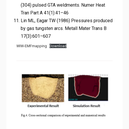
(304) pulsed GTA weldments. Numer Heat
Tran Part A 41(1):41–46
Lin ML, Eagar TW (1986) Pressures produced
by gas tungsten arcs. Metall Mater Trans B
17(3):601–607
WIW-EMFmapping
Download