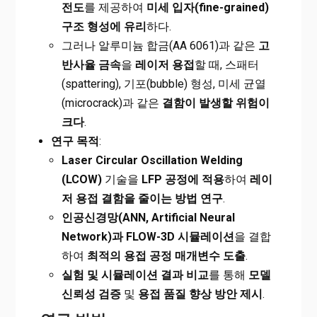
전도
를 제공하여
미세 입자(fine-grained)
구조 형성에 유리
하다.
그러나 알루미늄 합금(AA 6061)과 같은
고
반사율 금속
을
레이저 용접
할 때, 스패터
(spattering), 기포(bubble) 형성, 미세 균열
(microcrack)과 같은
결함이 발생할 위험이
크다
.
연구 목적
:
Laser Circular Oscillation Welding
(LCOW)
기술을
LFP 공정에 적용
하여
레이
저 용접 결함을 줄이는 방법 연구
.
인공신경망(ANN, Artificial Neural
Network)과 FLOW-3D 시뮬레이션
을 결합
하여
최적의 용접 공정 매개변수 도출
.
실험 및 시뮬레이션 결과 비교
를 통해
모델
신뢰성 검증
및
용접 품질 향상 방안 제시
.