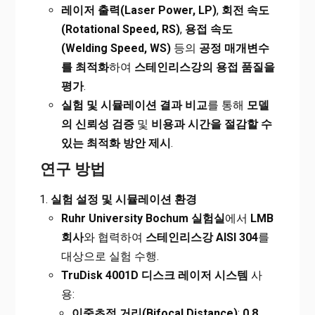
레이저 출력(Laser Power, LP)
,
회전 속도
(Rotational Speed, RS)
,
용접 속도
(Welding Speed, WS)
등의
공정 매개변수
를 최적화
하여
스테인리스강의 용접 품질을
평가
.
실험 및 시뮬레이션 결과 비교
를 통해
모델
의 신뢰성 검증
및
비용과 시간을 절감할 수
있는 최적화 방안 제시
.
연구 방법
실험 설정 및 시뮬레이션 환경
Ruhr University Bochum
실험실
에서
LMB
회사
와 협력하여
스테인리스강 AISI 304
를
대상으로 실험 수행.
TruDisk 4001D
디스크 레이저 시스템
사
용:
이중초점 거리(Bifocal Distance)
:
0.8