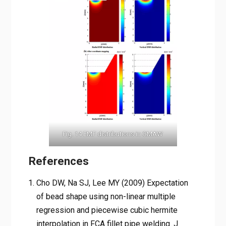
Fig. 14 EMF distributions in GMAW
References
Cho DW, Na SJ, Lee MY (2009) Expectation
of bead shape using non-linear multiple
regression and piecewise cubic hermite
interpolation in FCA fillet pipe welding. J