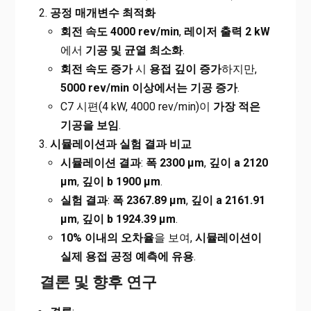
공정 매개변수 최적화
회전 속도 4000 rev/min
,
레이저 출력 2 kW
에서
기공 및 균열 최소화
.
회전 속도 증가
시
용접 깊이 증가
하지만,
5000 rev/min
이상에서는 기공 증가
.
C7 시편(4 kW, 4000 rev/min)이
가장 적은
기공을 보임
.
시뮬레이션과 실험 결과 비교
시뮬레이션 결과
:
폭 2300 µm
,
깊이 a 2120
µm
,
깊이 b 1900 µm
.
실험 결과
:
폭 2367.89 µm
,
깊이 a 2161.91
µm
,
깊이 b 1924.39 µm
.
10%
이내의 오차율
을 보여,
시뮬레이션이
실제 용접 공정 예측에 유용
.
결론 및 향후 연구