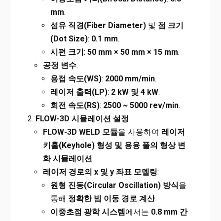
mm
.
섬유 직경(Fiber Diameter)
및
점 크기
(Dot Size)
:
0.1 mm
.
시편 크기
:
50 mm × 50 mm × 15 mm
.
공정 변수
:
용접 속도(WS)
:
2000 mm/min
.
레이저 출력(LP)
:
2 kW
및 4 kW
.
회전 속도(RS)
:
2500 ~ 5000 rev/min
.
FLOW-3D
시뮬레이션 설정
FLOW-3D WELD
모듈
을 사용하여
레이저
키홀(Keyhole) 형성 및 용융 풀의 형상 변
화 시뮬레이션
.
레이저 경로의 x 및 y 좌표 모델링
:
원형 진동(Circular Oscillation) 방식
을
통해
정확한 빔 이동 경로 계산
.
이중초점 광학 시스템
에서는
0.8 mm 간