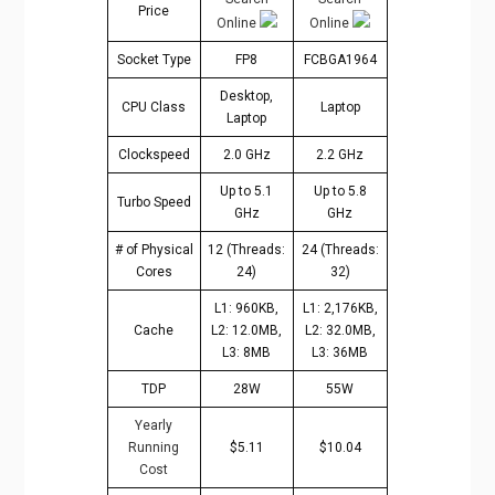
Price
Online
Online
Socket Type
FP8
FCBGA1964
Desktop,
CPU Class
Laptop
Laptop
Clockspeed
2.0 GHz
2.2 GHz
Up to 5.1
Up to 5.8
Turbo Speed
GHz
GHz
# of Physical
12 (Threads:
24 (Threads:
Cores
24)
32)
L1: 960KB,
L1: 2,176KB,
Cache
L2: 12.0MB,
L2: 32.0MB,
L3: 8MB
L3: 36MB
TDP
28W
55W
Yearly
Running
$5.11
$10.04
Cost