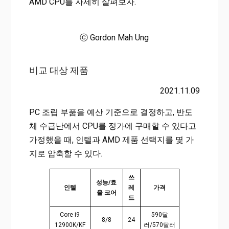
AMD CPU를 자세히 살펴보자.
ⓒ Gordon Mah Ung
비교 대상 제품
2021.11.09
PC 조립 부품을 예산 기준으로 결정하고, 반도
체 수급난에서 CPU를 정가에 구매할 수 있다고
가정했을 때, 인텔과 AMD 제품 선택지를 몇 가
지로 압축할 수 있다.
쓰
성능/효
인텔
레
가격
율 코어
드
Core i9
590달
8/8
24
12900K/KF
러/570달러