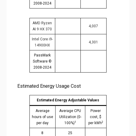
2008-2024
AMD Ryzen
4,007
AI 9 HX 370
Intel Core i9-
4,301
14900HX
PassMark
Software ©
2008-2024
Estimated Energy Usage Cost
Estimated Energy Adjustable Values
Average
Average CPU
Power
hours of use
Utilization (0-
cost, $
1
2
per day
100%)
per kWh
8
25