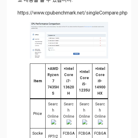
https://www.cpubenchmark.net/singleCompare.php
×
AMD
×
Intel
×
Intel
×
Intel
Ryzen
Core
Core
Core
Item
7
i7-
i9-
i5-
7435H
13620
14900
1235U
S
H
HX
Searc
Searc
Searc
Searc
h
h
h
h
Price
Online
Online
Online
Online
Socke
FCBGA
FCBGA
FCBGA
FP7r2