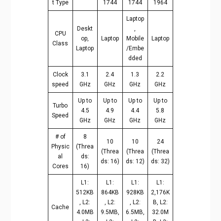
t Type
1744
1744
1964
Laptop
Deskt
,
CPU
op,
Laptop
Mobile
Laptop
Class
Laptop
/Embe
dded
Clock
3.1
2.4
1.3
2.2
speed
GHz
GHz
GHz
GHz
Up to
Up to
Up to
Up to
Turbo
4.5
4.9
4.4
5.8
Speed
GHz
GHz
GHz
GHz
# of
8
10
10
24
Physic
(Threa
(Threa
(Threa
(Threa
al
ds:
ds: 16)
ds: 12)
ds: 32)
Cores
16)
L1:
L1:
L1:
L1:
512KB
864KB
928KB
2,176K
, L2:
, L2:
, L2:
B, L2:
Cache
4.0MB
9.5MB,
6.5MB,
32.0M