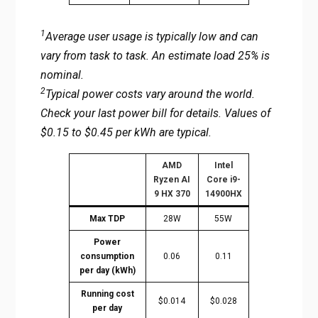
1
Average user usage is typically low and can
vary from task to task. An estimate load 25% is
nominal.
2
Typical power costs vary around the world.
Check your last power bill for details. Values of
$0.15 to $0.45 per kWh are typical.
AMD
Intel
Ryzen AI
Core i9-
9 HX 370
14900HX
Max TDP
28W
55W
Power
consumption
0.06
0.11
per day (kWh)
Running cost
$0.014
$0.028
per day