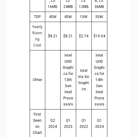
, L3:
L3:
L3:
B, L3:
16MB
24MB
12MB
36MB
TDP
45W
45W
15W
55W
Yearly
Runni
$8.21
$8.21
$2.74
$10.04
ng
Cost
Intel
Intel
UHD
UHD
Graphi
Graphi
Intel
cs for
cs for
Iris Xe
Other
13th
14th
Graphi
Gen
Gen
cs
Intel
Intel
Proce
Proce
ssors
ssors
First
Seen
Q2
Q1
Q1
Q1
on
2024
2023
2022
2024
Chart