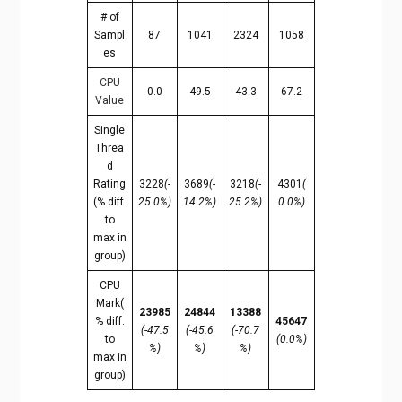
# of
Sampl
87
1041
2324
1058
es
CPU
0.0
49.5
43.3
67.2
Value
Single
Threa
d
Rating
3228
(-
3689
(-
3218
(-
4301
(
(% diff.
25.0%)
14.2%)
25.2%)
0.0%)
to
max in
group)
CPU
Mark(
23985
24844
13388
% diff.
45647
(-47.5
(-45.6
(-70.7
to
(0.0%)
%)
%)
%)
max in
group)