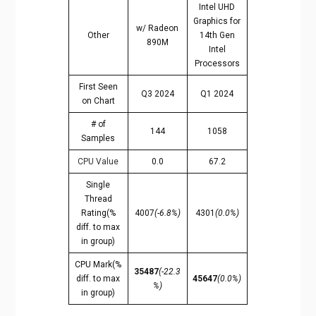
Intel UHD
Graphics for
w/ Radeon
Other
14th Gen
890M
Intel
Processors
First Seen
Q3 2024
Q1 2024
on Chart
# of
144
1058
Samples
CPU Value
0.0
67.2
Single
Thread
Rating(%
4007
(-6.8%)
4301
(0.0%)
diff. to max
in group)
CPU Mark(%
35487
(-22.3
diff. to max
45647
(0.0%)
%)
in group)