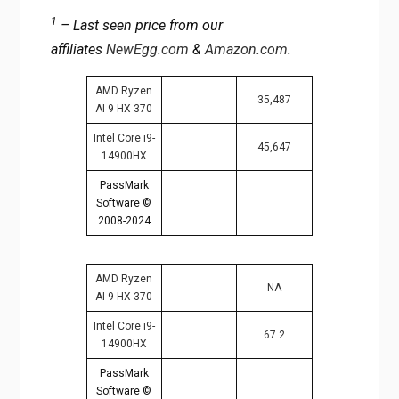
1
– Last seen price from our
affiliates
NewEgg.com
&
Amazon.com
.
AMD Ryzen
35,487
AI 9 HX 370
Intel Core i9-
45,647
14900HX
PassMark
Software ©
2008-2024
AMD Ryzen
NA
AI 9 HX 370
Intel Core i9-
67.2
14900HX
PassMark
Software ©