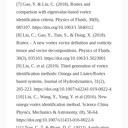
[7] Gao, Y. & Liu, C. (2018). Rortex and
comparison with eigenvalue-based vortex
identification criteria. Physics of Fluids, 30(8),
085107. https://doi.org/10.1063/1.5040112
[8] Liu, C., Gao, Y., Tian, S., & Dong, X. (2018).
Rortex – A new vortex vector definition and vorticity
tensor and vector decompositions. Physics of Fluids,
30(3), 035103. https://doi.org/10.1063/1.5023001
[9] Liu, C. et al. (2019). Third generation of vortex
identification methods: Omega and Liutex/Rortex
based systems. Journal of Hydrodynamics, 31(2),
205-223. https://doi.org/10.1007/s42241-019-0022-4
[10] Liu, C., Wang, Y., Yang, Y. et al (2016). New
omega vortex identification method. Science China
Physics, Mechanics & Astronomy, (8), 56-64.
https://doi.org/10.1007/s11433-016-0022-6
[11] Tran, C. T. & Pham, D. C. (2022). Application