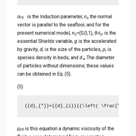
α𝛼
is the Induction parameter,
n
the normal
i
s
vector is parallel to the seafloor, and for the
present numerical model,
n
=(0,0,1),
θ𝜃
is the
s
cr
essential Shields variable,
g
is the accelerated
by gravity,
d
is the size of the particles,
ρ
is
i
i
species density in beds, and
d
The diameter
∗
of particles without dimensions; these values
can be obtained in Eq. (5).
(5)
{{d}_{*}}={{d}_{i}}{{\left( \frac{\paral
μ𝜇
is this equation a dynamic viscosity of the
f