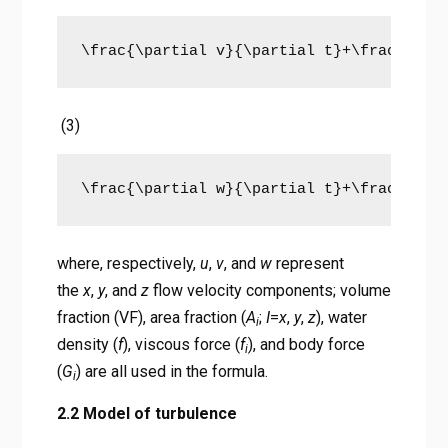
\frac{\partial v}{\partial t}+\frac{1}{{
(3)
\frac{\partial w}{\partial t}+\frac{1}{{
where, respectively,
u
,
v
, and
w
represent
the
x
,
y
, and
z
flow velocity components; volume
fraction (VF), area fraction (
A
;
I
=
x
,
y
,
z
), water
i
density (
f
), viscous force (
f
), and body force
i
(
G
) are all used in the formula.
i
2.2 Model of turbulence