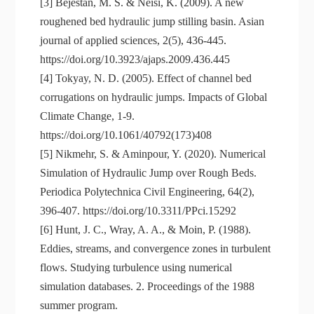
[3] Bejestan, M. S. & Neisi, K. (2009). A new
roughened bed hydraulic jump stilling basin. Asian
journal of applied sciences, 2(5), 436-445.
https://doi.org/10.3923/ajaps.2009.436.445
[4] Tokyay, N. D. (2005). Effect of channel bed
corrugations on hydraulic jumps. Impacts of Global
Climate Change, 1-9.
https://doi.org/10.1061/40792(173)408
[5] Nikmehr, S. & Aminpour, Y. (2020). Numerical
Simulation of Hydraulic Jump over Rough Beds.
Periodica Polytechnica Civil Engineering, 64(2),
396-407. https://doi.org/10.3311/PPci.15292
[6] Hunt, J. C., Wray, A. A., & Moin, P. (1988).
Eddies, streams, and convergence zones in turbulent
flows. Studying turbulence using numerical
simulation databases. 2. Proceedings of the 1988
summer program.