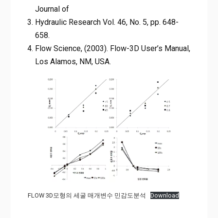
Journal of
Hydraulic Research Vol. 46, No. 5, pp. 648-
658.
Flow Science, (2003). Flow-3D User’s Manual,
Los Alamos, NM, USA.
FLOW 3D모형의 세굴 매개변수 민감도분석
Download