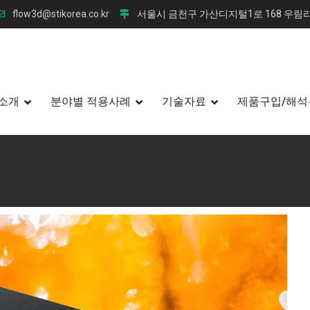
flow3d@stikorea.co.kr
서울시 금천구 가산디지털1로 168 우림라
소개
분야별 적용사례
기술자료
제품구입/해석