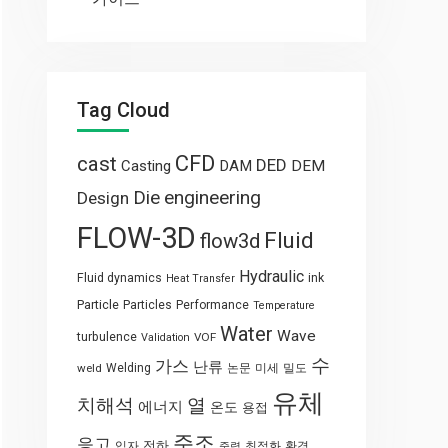
Tag Cloud
CFD
cast
DED
Casting
DAM
DEM
engineering
Die
Design
FLOW-3D
Fluid
flow3d
Hydraulic
Fluid dynamics
ink
Heat Transfer
Particle
Particles
Performance
Temperature
Water
Wave
turbulence
VOF
Validation
수
가스
난류
weld
Welding
논문
미세
밀도
유체
열
치해석
에너지
온도
용접
주조
응고
전하
입자
최적화
환경
중력