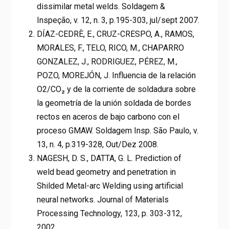
dissimilar metal welds. Soldagem &
Inspeção, v. 12, n. 3, p.195-303, jul/sept 2007.
DÍAZ-CEDRÈ, E., CRUZ-CRESPO, A., RAMOS,
MORALES, F., TELO, RICO, M., CHAPARRO
GONZALEZ, J., RODRIGUEZ, PÉREZ, M.,
POZO, MOREJÓN, J. Influencia de la relación
O2/CO₂ y de la corriente de soldadura sobre
la geometría de la unión soldada de bordes
rectos en aceros de bajo carbono con el
proceso GMAW. Soldagem Insp. São Paulo, v.
13, n. 4, p.319-328, Out/Dez 2008.
NAGESH, D. S., DATTA, G. L. Prediction of
weld bead geometry and penetration in
Shilded Metal-arc Welding using artificial
neural networks. Journal of Materials
Processing Technology, 123, p. 303-312,
2002.