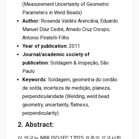
(Measurement Uncertainty of Geometric
Parameters in Weld Beads)
Author:
Rosenda Valdés Arencibia, Eduardo
Manuel Díaz Cedré, Amado Cruz Crespo,
Antonio Piratelli-Filho
Year of publication:
2011
Journal/academic society of
publication:
Soldagem & Inspeção, São
Paulo
Keywords:
Soldagem, geometria do cordão
de solda, incerteza de medição, planeza,
perpendicularidade (Welding, weld bead
geometry, uncertainty, flatness,
perpendicularity)
2. Abstract:
이 연구는 NBR ISO/IEC 17025 표준의 요구사항