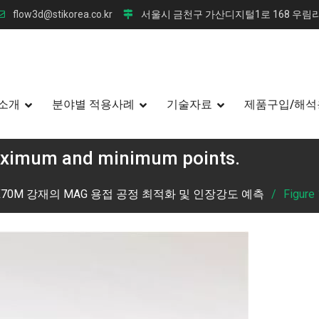
flow3d@stikorea.co.kr
서울시 금천구 가산디지털1로 168 우림라
소개
분야별 적용사례
기술자료
제품구입/해석
maximum and minimum points.
I X70M 강재의 MAG 용접 공정 최적화 및 인장강도 예측
Figure