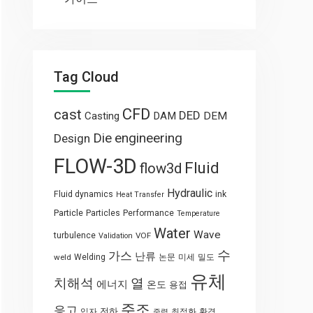
Tag Cloud
CFD
cast
DED
Casting
DAM
DEM
engineering
Die
Design
FLOW-3D
Fluid
flow3d
Hydraulic
Fluid dynamics
ink
Heat Transfer
Particle
Particles
Performance
Temperature
Water
Wave
turbulence
VOF
Validation
수
가스
난류
weld
Welding
논문
미세
밀도
유체
열
치해석
에너지
온도
용접
주조
응고
전하
입자
최적화
환경
중력