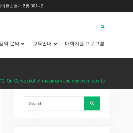
이온스밸리 B동 301~2
용역 문의
교육안내
대학지원 프로그램
 12: On-Curve plot of maximum and minimum points.
Search
for: