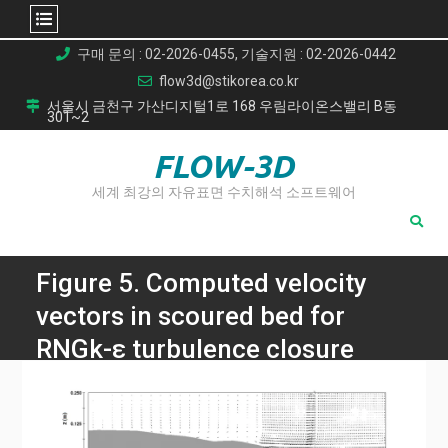
Skip
구매 문의 : 02-2026-0455, 기술지원 : 02-2026-0442
to
flow3d@stikorea.co.kr
content
서울시 금천구 가산디지털1로 168 우림라이온스밸리 B동
301~2
FLOW-3D
세계 최강의 자유표면 수치해석 소프트웨어
Figure 5. Computed velocity
vectors in scoured bed for
RNGk-ε turbulence closure
scheme at different sections
(a) C-C