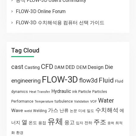
공식 FLOW-3D Users Community
FLOW-3D Online Forum
FLOW-3D 수치해석용 컴퓨터 선택 가이드
Tag Cloud
CFD
cast
Die
DED
Design
Casting
DAM
DEM
FLOW-3D
Fluid
flow3d
engineering
Fluid
Hydraulic
Particle
dynamics
ink
Particles
Heat Transfer
Water
Performance
turbulence
VOF
Temperature
Validation
수치해석
가스
Wave
난류
에
weld
Welding
논문
미세
밀도
유체
주조
열
응고
너지
온도
용접
전하
입자
최적
중력
화
환경