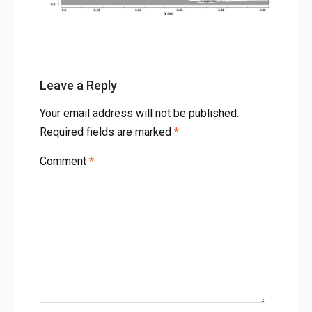
Home
Three Dimensional Simulation of Flow Field around Series
of Spur Dikes
Figure 5. Computed velocity vectors in scoured bed for
RNGk-ε turbulence closure scheme at different sections (a)
C-C
Leave a Reply
Your email address will not be published.
Required fields are marked
*
Comment
*