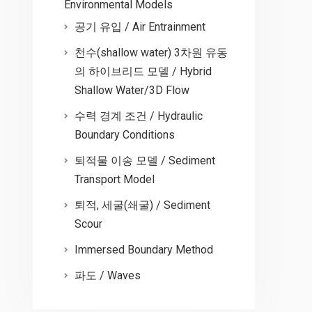
Environmental Models
공기 유입 / Air Entrainment
천수(shallow water) 3차원 유동
의 하이브리드 모델 / Hybrid
Shallow Water/3D Flow
수력 경계 조건 / Hydraulic
Boundary Conditions
퇴적물 이송 모델 / Sediment
Transport Model
퇴적, 세굴(쇄굴) / Sediment
Scour
Immersed Boundary Method
파도 / Waves