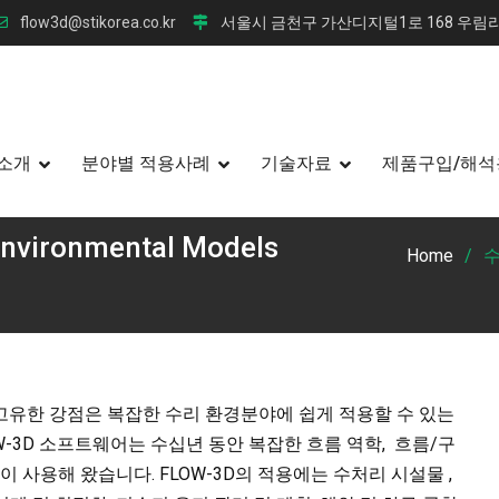
flow3d@stikorea.co.kr
서울시 금천구 가산디지털1로 168 우림라
소개
분야별 적용사례
기술자료
제품구입/해석
vironmental Models
Home
수
의 고유한 강점은 복잡한 수리 환경분야에 쉽게 적용할 수 있는
-3D 소프트웨어는 수십년 동안 복잡한 흐름 역학, 흐름/구
 사용해 왔습니다. FLOW-3D의 적용에는 수처리 시설물 ,