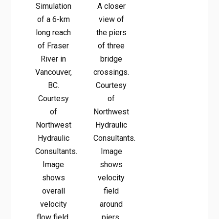
Simulation
A closer
of a 6-km
view of
long reach
the piers
of Fraser
of three
River in
bridge
Vancouver,
crossings.
BC.
Courtesy
Courtesy
of
of
Northwest
Northwest
Hydraulic
Hydraulic
Consultants.
Consultants.
Image
Image
shows
shows
velocity
overall
field
velocity
around
flow field.
piers.